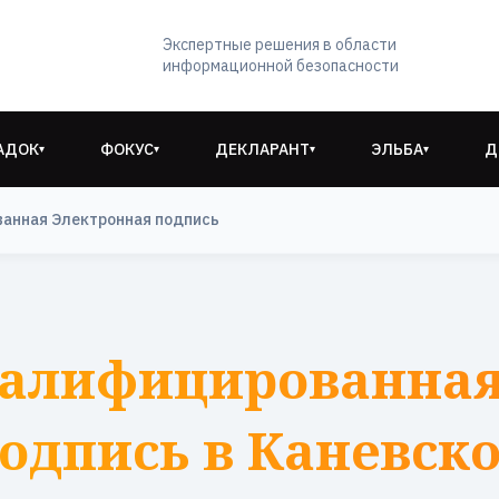
Экспертные решения в области
информационной безопасности
АДОК
ФОКУС
ДЕКЛАРАНТ
ЭЛЬБА
Д
▾
▾
▾
▾
анная Электронная подпись
валифицированная
одпись в Каневск