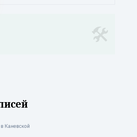
писей
 в Каневской