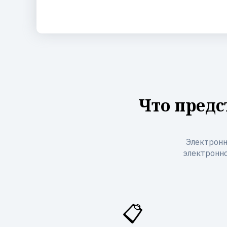
Что предс
Электронн
электронно
📋