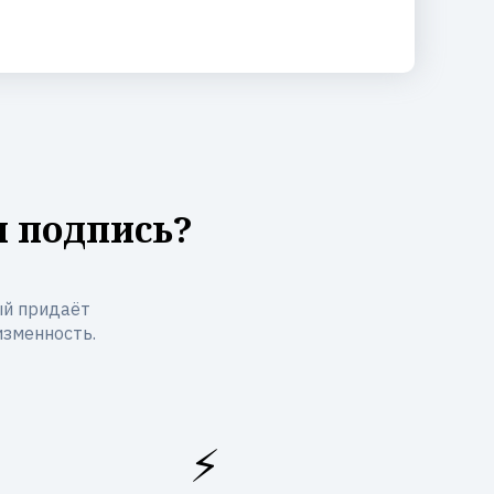
я подпись?
ый придаёт
изменность.
⚡