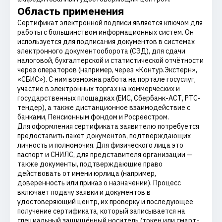
Область применения
Сертификат электронной подписи является ключом для
работы с большинством информационных систем. Он
используется для подписания документов в системах
электронного документооборота (СЭД), для сдачи
налоговой, бухгалтерской и статистической отчётности
через операторов (например, через «Контур.Экстерн»,
«СБИС»). С ним возможна работа на портале госуслуг,
участие в электронных торгах на коммерческих и
государственных площадках (ЕИС, Сбербанк-АСТ, РТС-
тендер), а также дистанционное взаимодействие с
банками, Пенсионным фондом и Росреестром.
Для оформления сертификата заявителю потребуется
предоставить пакет документов, подтверждающих
личность и полномочия. Для физического лица это
паспорт и СНИЛС, для представителя организации —
также документы, подтверждающие право
действовать от имени юрлица (например,
доверенность или приказ о назначении). Процесс
включает подачу заявки и документов в
удостоверяющий центр, их проверку и последующее
получение сертификата, который записывается на
специальный защищённый носитель (токен или смарт-