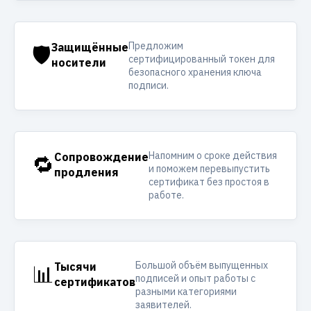
Предложим
🛡️
Защищённые
сертифицированный токен для
носители
безопасного хранения ключа
подписи.
Напомним о сроке действия
🔁
Сопровождение
и поможем перевыпустить
продления
сертификат без простоя в
работе.
Большой объём выпущенных
📊
Тысячи
подписей и опыт работы с
сертификатов
разными категориями
заявителей.