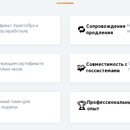
фикат, КриптоПро и
Н
🔁
Сопровождение
азу заработала.
п
продления
ствующем сертификате
🧩
Совместимость с
олько часов.
госсистемами
ный токен для
🏆
Профессиональн
 подписи.
опыт