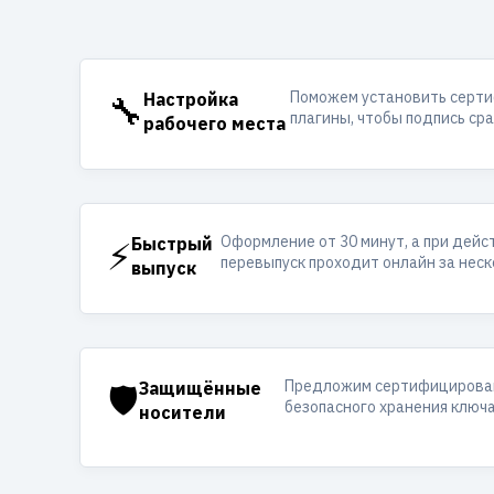
Поможем установить серти
🔧
Настройка
плагины, чтобы подпись ср
рабочего места
Оформление от 30 минут, а при дей
⚡
Быстрый
перевыпуск проходит онлайн за неск
выпуск
Предложим сертифицирован
🛡️
Защищённые
безопасного хранения ключа
носители