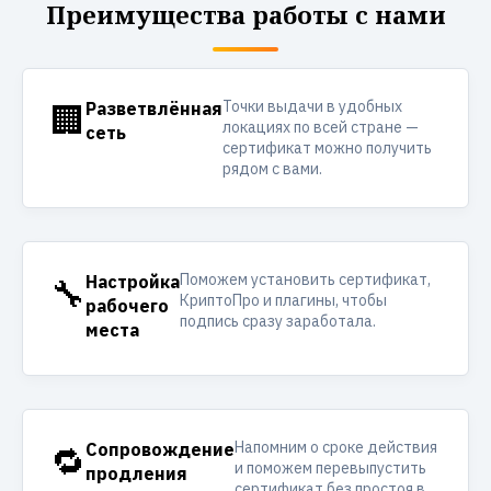
Преимущества работы с нами
Точки выдачи в удобных
🏢
Разветвлённая
локациях по всей стране —
сеть
сертификат можно получить
рядом с вами.
Поможем установить сертификат,
🔧
Настройка
КриптоПро и плагины, чтобы
рабочего
подпись сразу заработала.
места
Напомним о сроке действия
🔁
Сопровождение
и поможем перевыпустить
продления
сертификат без простоя в