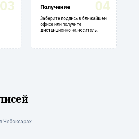
03
04
Получение
Заберите подпись в ближайшем
офисе или получите
дистанционно на носитель.
писей
в Чебоксарах