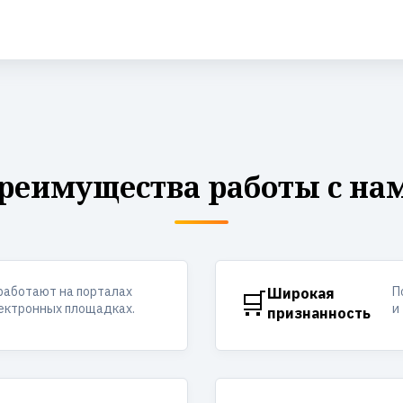
реимущества работы с на
работают на порталах
П
🛒
Широкая
лектронных площадках.
и
признанность