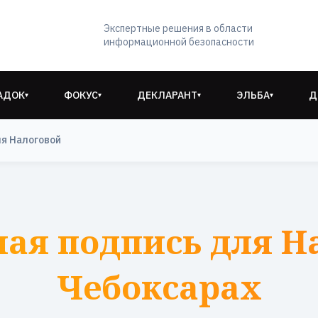
Экспертные решения в области
информационной безопасности
АДОК
ФОКУС
ДЕКЛАРАНТ
ЭЛЬБА
Д
▾
▾
▾
▾
ля Налоговой
ая подпись для Н
Чебоксарах