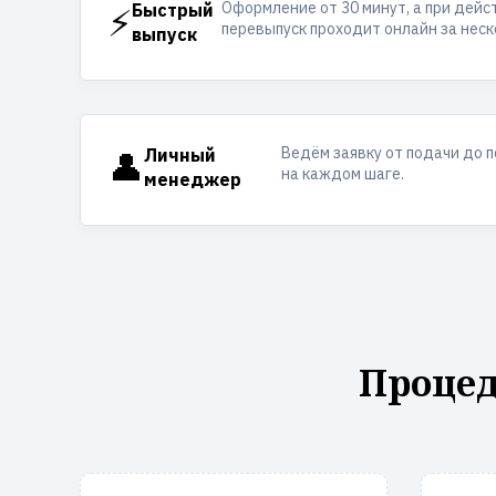
Оформление от 30 минут, а при дей
⚡
Быстрый
перевыпуск проходит онлайн за неск
выпуск
Ведём заявку от подачи до 
👤
Личный
на каждом шаге.
менеджер
Процед