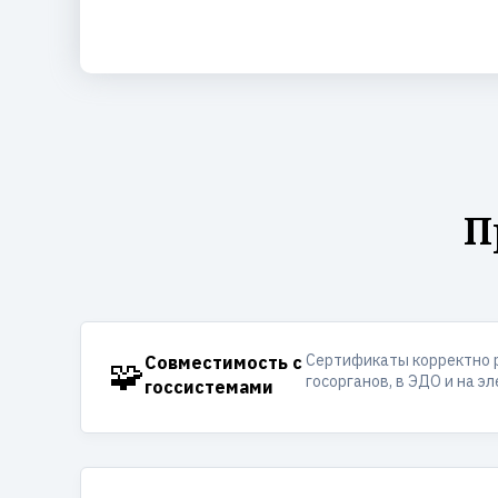
П
Сертификаты корректно 
🧩
Совместимость с
госорганов, в ЭДО и на э
госсистемами