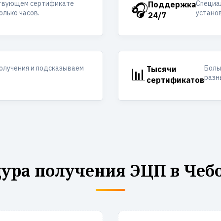
ствующем сертификате
Специал
🎧
Поддержка
олько часов.
устано
24/7
получения и подсказываем
Боль
📊
Тысячи
разн
сертификатов
ура получения ЭЦП в Чеб