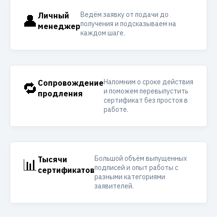
Ведём заявку от подачи до
👤
Личный
получения и подсказываем на
менеджер
каждом шаге.
Напомним о сроке действия
🔁
Сопровождение
и поможем перевыпустить
продления
сертификат без простоя в
работе.
Большой объём выпущенных
📊
Тысячи
подписей и опыт работы с
сертификатов
разными категориями
заявителей.