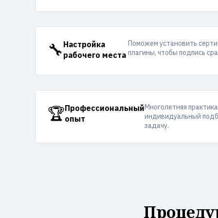
Поможем установить серти
🔧
Настройка
плагины, чтобы подпись ср
рабочего места
Многолетняя практика
🏆
Профессиональный
индивидуальный подб
опыт
задачу.
Процеду