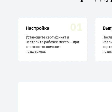
01
Настройка
Вып
Установите сертификат и
Посл
настройте рабочее место — при
квал
сложностях поможет
серт
поддержка.
подпи