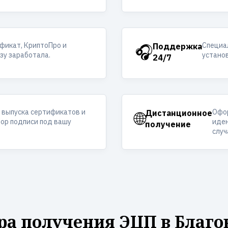
фикат, КриптоПро и
Специал
🎧
Поддержка
азу заработала.
устано
24/7
 выпуска сертификатов и
Офор
🌐
Дистанционное
ор подписи под вашу
иден
получение
случ
ра получения ЭЦП в Благо