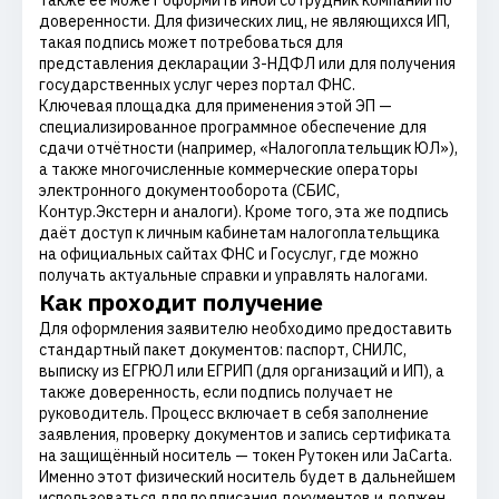
Также её может оформить иной сотрудник компании по
доверенности. Для физических лиц, не являющихся ИП,
такая подпись может потребоваться для
представления декларации 3-НДФЛ или для получения
государственных услуг через портал ФНС.
Ключевая площадка для применения этой ЭП —
специализированное программное обеспечение для
сдачи отчётности (например, «Налогоплательщик ЮЛ»),
а также многочисленные коммерческие операторы
электронного документооборота (СБИС,
Контур.Экстерн и аналоги). Кроме того, эта же подпись
даёт доступ к личным кабинетам налогоплательщика
на официальных сайтах ФНС и Госуслуг, где можно
получать актуальные справки и управлять налогами.
Как проходит получение
Для оформления заявителю необходимо предоставить
стандартный пакет документов: паспорт, СНИЛС,
выписку из ЕГРЮЛ или ЕГРИП (для организаций и ИП), а
также доверенность, если подпись получает не
руководитель. Процесс включает в себя заполнение
заявления, проверку документов и запись сертификата
на защищённый носитель — токен Рутокен или JaCarta.
Именно этот физический носитель будет в дальнейшем
использоваться для подписания документов и должен