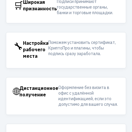
Подписи принимают
🛒
Широкая
государственные органы,
признанность
банки и торговые площадки.
Поможем установить сертификат,
🔧
Настройка
КриптоПро и плагины, чтобы
рабочего
подпись сразу заработала.
места
Оформление без визита в
🌐
Дистанционное
офис с удалённой
получение
идентификацией, если это
допустимо для вашего случая.