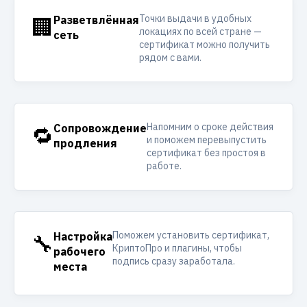
Точки выдачи в удобных
🏢
Разветвлённая
локациях по всей стране —
сеть
сертификат можно получить
рядом с вами.
Напомним о сроке действия
🔁
Сопровождение
и поможем перевыпустить
продления
сертификат без простоя в
работе.
Поможем установить сертификат,
🔧
Настройка
КриптоПро и плагины, чтобы
рабочего
подпись сразу заработала.
места