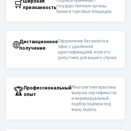
Подписи принимают
🛒
Широкая
государственные органы,
признанность
банки и торговые площадки.
Оформление без визита в
🌐
Дистанционное
офис с удалённой
получение
идентификацией, если это
допустимо для вашего случая.
Многолетняя практика
🏆
Профессиональный
выпуска сертификатов
опыт
и индивидуальный
подбор подписи под
вашу задачу.