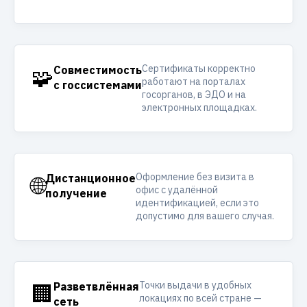
Сертификаты корректно
🧩
Совместимость
работают на порталах
с госсистемами
госорганов, в ЭДО и на
электронных площадках.
Оформление без визита в
🌐
Дистанционное
офис с удалённой
получение
идентификацией, если это
допустимо для вашего случая.
Точки выдачи в удобных
🏢
Разветвлённая
локациях по всей стране —
сеть