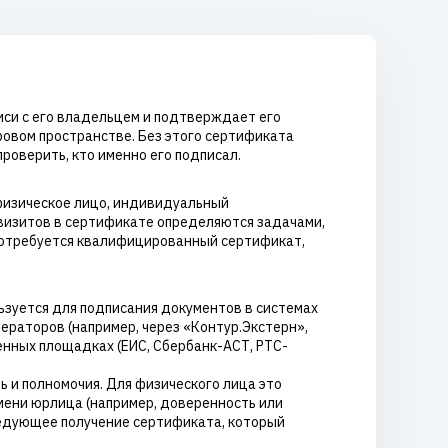
иси с его владельцем и подтверждает его
ровом пространстве. Без этого сертификата
роверить, кто именно его подписал.
физическое лицо, индивидуальный
визитов в сертификате определяются задачами,
 потребуется квалифицированный сертификат,
ьзуется для подписания документов в системах
ераторов (например, через «Контур.Экстерн»,
венных площадках (ЕИС, Сбербанк-АСТ, РТС-
и полномочия. Для физического лица это
ени юрлица (например, доверенность или
следующее получение сертификата, который