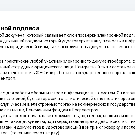
нной подписи
й документ, который связывает ключ проверки электронной подп
т» для вашей подписи, который удостоверяет вашу личность в циф
меть юридической силы, так как получатель документа не сможет п
т практически любой участник электронного документооборота: 
нный сотрудник юридического лица. Конкретный тип и состав рек
сдачи отчётности в ФНС или работы на государственных порталах
ентром.
ом для работы с большинством информационных систем. Он испол
и налоговой, бухгалтерской и статистической отчётности через оп
услуг, участие в электронных торгах на коммерческих и государст
е с банками, Пенсионным фондом и Росреестром.
ется предоставить пакет документов, подтверждающих личность 
ции — также документы, подтверждающие право действовать от им
 заявки и документов в удостоверяющий центр, их проверку и по
ель (токен или смарт-карту).