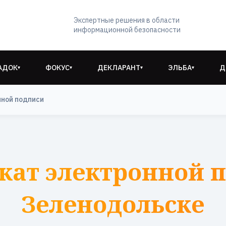
Экспертные решения в области
информационной безопасности
АДОК
ФОКУС
ДЕКЛАРАНТ
ЭЛЬБА
Д
▾
▾
▾
▾
нной подписи
кат электронной п
Зеленодольске