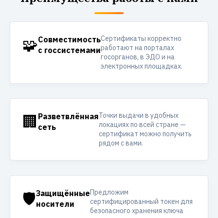
Сертификаты корректно
🧩
Совместимость
работают на порталах
с госсистемами
госорганов, в ЭДО и на
электронных площадках.
Точки выдачи в удобных
🏢
Разветвлённая
локациях по всей стране —
сеть
сертификат можно получить
рядом с вами.
Предложим
🛡️
Защищённые
сертифицированный токен для
носители
безопасного хранения ключа