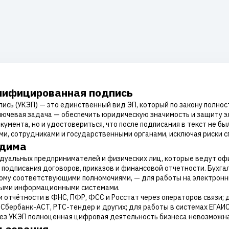
алифицированная подпись
ись (УКЭП) — это единственный вид ЭП, который по закону полно
ключевая задача — обеспечить юридическую значимость и защиту 
умента, но и удостовериться, что после подписания в текст не б
и, сотрудниками и государственными органами, исключая риски с
одима
идуальных предпринимателей и физических лиц, которые ведут о
подписания договоров, приказов и финансовой отчетности. Бухгал
ому соответствующими полномочиями, — для работы на электронн
ными информационными системами.
и отчётности в ФНС, ПФР, ФСС и Росстат через операторов связи; 
бербанк-АСТ, РТС-тендер и других; для работы в системах ЕГАИС, 
Без УКЭП полноценная цифровая деятельность бизнеса невозможна