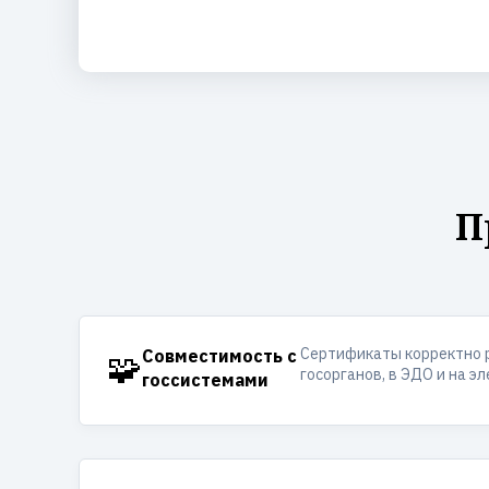
П
Сертификаты корректно 
🧩
Совместимость с
госорганов, в ЭДО и на э
госсистемами