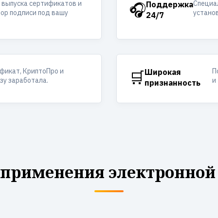
 выпуска сертификатов и
Специал
🎧
Поддержка
ор подписи под вашу
устано
24/7
фикат, КриптоПро и
П
🛒
Широкая
азу заработала.
и
признанность
 применения электронной