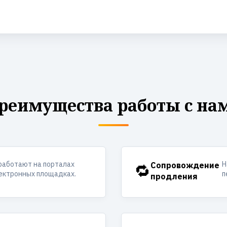
реимущества работы с на
работают на порталах
Н
🔁
Сопровождение
лектронных площадках.
п
продления