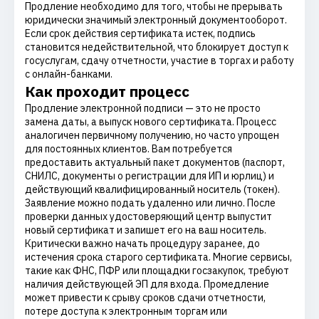
Продление необходимо для того, чтобы не прерывать
юридически значимый электронный документооборот.
Если срок действия сертификата истек, подпись
становится недействительной, что блокирует доступ к
госуслугам, сдачу отчетности, участие в торгах и работу
с онлайн-банками.
Как проходит процесс
Продление электронной подписи — это не просто
замена даты, а выпуск нового сертификата. Процесс
аналогичен первичному получению, но часто упрощен
для постоянных клиентов. Вам потребуется
предоставить актуальный пакет документов (паспорт,
СНИЛС, документы о регистрации для ИП и юрлиц) и
действующий квалифицированный носитель (токен).
Заявление можно подать удаленно или лично. После
проверки данных удостоверяющий центр выпустит
новый сертификат и запишет его на ваш носитель.
Критически важно начать процедуру заранее, до
истечения срока старого сертификата. Многие сервисы,
такие как ФНС, ПФР или площадки госзакупок, требуют
наличия действующей ЭП для входа. Промедление
может привести к срыву сроков сдачи отчетности,
потере доступа к электронным торгам или