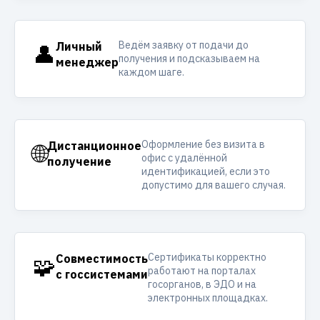
Ведём заявку от подачи до
👤
Личный
получения и подсказываем на
менеджер
каждом шаге.
Оформление без визита в
🌐
Дистанционное
офис с удалённой
получение
идентификацией, если это
допустимо для вашего случая.
Сертификаты корректно
🧩
Совместимость
работают на порталах
с госсистемами
госорганов, в ЭДО и на
электронных площадках.