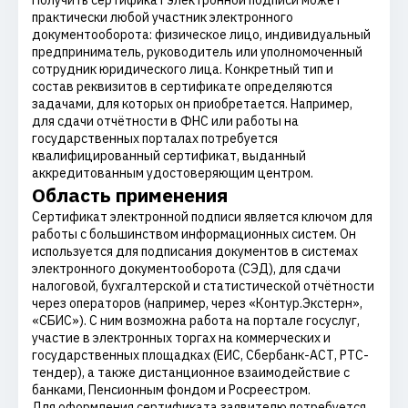
Получить сертификат электронной подписи может
практически любой участник электронного
документооборота: физическое лицо, индивидуальный
предприниматель, руководитель или уполномоченный
сотрудник юридического лица. Конкретный тип и
состав реквизитов в сертификате определяются
задачами, для которых он приобретается. Например,
для сдачи отчётности в ФНС или работы на
государственных порталах потребуется
квалифицированный сертификат, выданный
аккредитованным удостоверяющим центром.
Область применения
Сертификат электронной подписи является ключом для
работы с большинством информационных систем. Он
используется для подписания документов в системах
электронного документооборота (СЭД), для сдачи
налоговой, бухгалтерской и статистической отчётности
через операторов (например, через «Контур.Экстерн»,
«СБИС»). С ним возможна работа на портале госуслуг,
участие в электронных торгах на коммерческих и
государственных площадках (ЕИС, Сбербанк-АСТ, РТС-
тендер), а также дистанционное взаимодействие с
банками, Пенсионным фондом и Росреестром.
Для оформления сертификата заявителю потребуется