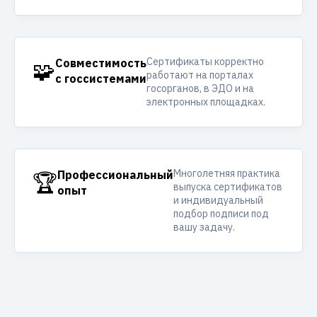
Сертификаты корректно
🧩
Совместимость
работают на порталах
с госсистемами
госорганов, в ЭДО и на
электронных площадках.
Многолетняя практика
🏆
Профессиональный
выпуска сертификатов
опыт
и индивидуальный
подбор подписи под
вашу задачу.