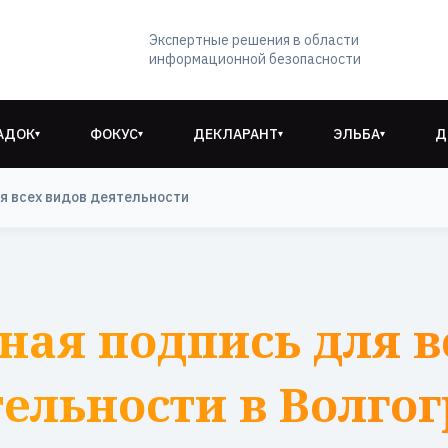
Экспертные решения в области
информационной безопасности
АДОК
ФОКУС
ДЕКЛАРАНТ
ЭЛЬБА
Д
▾
▾
▾
▾
я всех видов деятельности
ная подпись для в
ельности в Волго