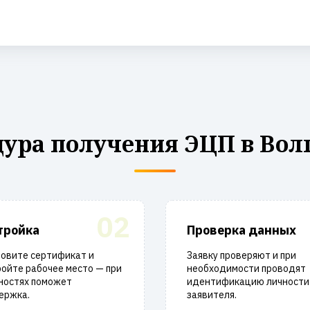
ура получения ЭЦП в Вол
02
тройка
Проверка данных
новите сертификат и
Заявку проверяют и при
ойте рабочее место — при
необходимости проводят
ностях поможет
идентификацию личности
ержка.
заявителя.