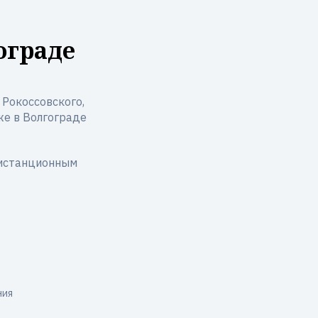
ограде
 Рокоссовского,
кже в Волгограде
дистанционным
ния