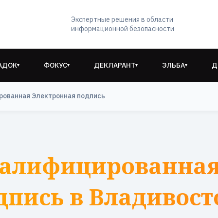
Экспертные решения в области
информационной безопасности
АДОК
ФОКУС
ДЕКЛАРАНТ
ЭЛЬБА
Д
▾
▾
▾
▾
рованная Электронная подпись
валифицированная
дпись в Владивост