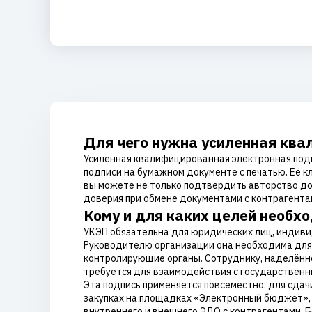
Для чего нужна усиленная кв
Усиленная квалифицированная электронная подп
подписи на бумажном документе с печатью. Её 
вы можете не только подтвердить авторство док
доверия при обмене документами с контрагентам
Кому и для каких целей необх
УКЭП обязательна для юридических лиц, индив
Руководителю организации она необходима для 
контролирующие органы. Сотруднику, наделённ
требуется для взаимодействия с государствен
Эта подпись применяется повсеместно: для сдач
закупках на площадках «Электронный бюджет», С
внутреннего и внешнего ЭДО с контрагентами. 