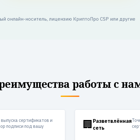
й онлайн-носитель, лицензию КриптоПро CSP или другие
реимущества работы с на
 выпуска сертификатов и
Точ
🏢
Разветвлённая
ор подписи под вашу
сер
сеть