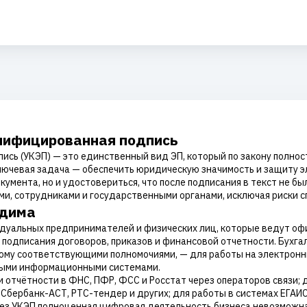
алифицированная подпись
ись (УКЭП) — это единственный вид ЭП, который по закону полно
ключевая задача — обеспечить юридическую значимость и защиту 
умента, но и удостовериться, что после подписания в текст не б
и, сотрудниками и государственными органами, исключая риски с
одима
идуальных предпринимателей и физических лиц, которые ведут о
подписания договоров, приказов и финансовой отчетности. Бухгал
ому соответствующими полномочиями, — для работы на электронн
ными информационными системами.
и отчётности в ФНС, ПФР, ФСС и Росстат через операторов связи; 
бербанк-АСТ, РТС-тендер и других; для работы в системах ЕГАИС, 
Без УКЭП полноценная цифровая деятельность бизнеса невозможна