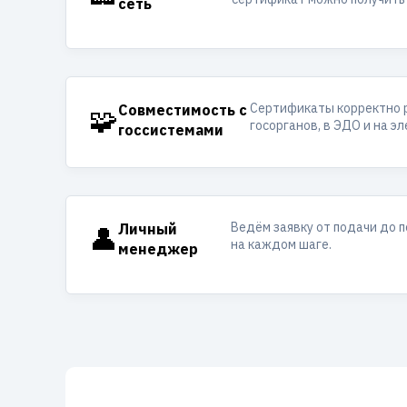
сеть
Сертификаты корректно 
🧩
Совместимость с
госорганов, в ЭДО и на э
госсистемами
Ведём заявку от подачи до 
👤
Личный
на каждом шаге.
менеджер