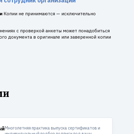
и сотрудник организации
и
Копии не принимаются — исключительно
днениях с проверкой анкеты может понадобиться
го документа в оригинале или заверенной копии
ми
Многолетняя практика выпуска сертификатов и
ый
индивидуальный подбор подписи под вашу