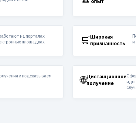
опыт
работают на порталах
П
🛒
Широкая
лектронных площадках.
и
признанность
получения и подсказываем
Офор
🌐
Дистанционное
иден
получение
случ