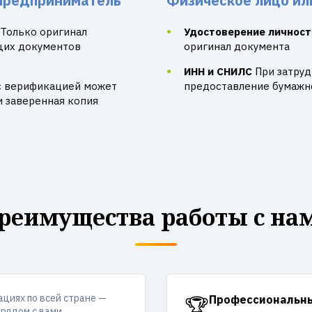
предприниматель
Физическое лицо ил
Только оригинал
Удостоверение личност
щих документов
оригинал документа
ИНН и СНИЛС
При затру
с верификацией может
предоставление бумажно
и заверенная копия
реимущества работы с на
ациях по всей стране —
🏆
Профессиональн
рядом с вами.