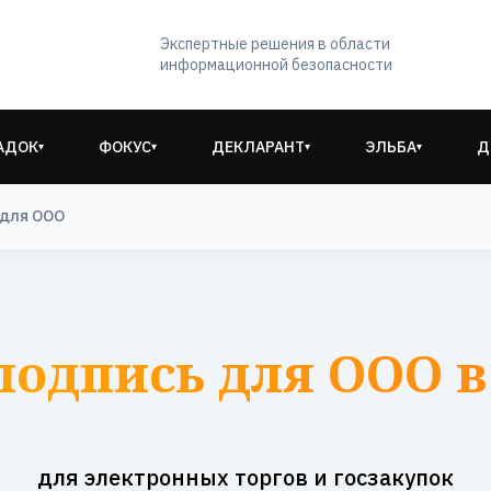
Экспертные решения в области
информационной безопасности
АДОК
ФОКУС
ДЕКЛАРАНТ
ЭЛЬБА
Д
▾
▾
▾
▾
 для ООО
подпись для ООО в
для электронных торгов и госзакупок