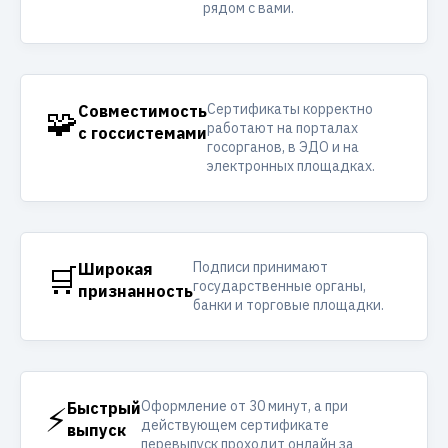
рядом с вами.
Сертификаты корректно
🧩
Совместимость
работают на порталах
с госсистемами
госорганов, в ЭДО и на
электронных площадках.
Подписи принимают
🛒
Широкая
государственные органы,
признанность
банки и торговые площадки.
Оформление от 30 минут, а при
⚡
Быстрый
действующем сертификате
выпуск
перевыпуск проходит онлайн за