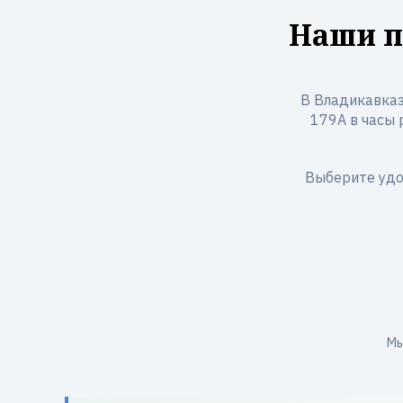
Наши п
В Владикавказ
179А в часы р
Выберите удо
Мы