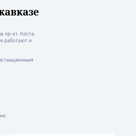
кавказе
 пр-кт. Коста,
азе работают и
дистанционным
ния