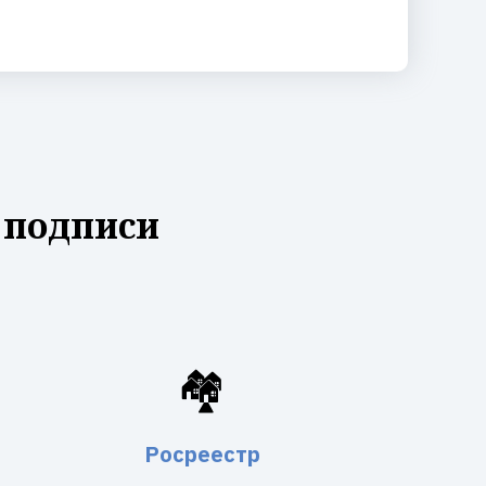
 подписи
🏘️
Росреестр