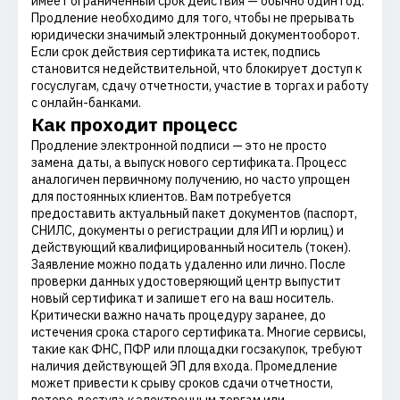
имеет ограниченный срок действия — обычно один год.
Продление необходимо для того, чтобы не прерывать
юридически значимый электронный документооборот.
Если срок действия сертификата истек, подпись
становится недействительной, что блокирует доступ к
госуслугам, сдачу отчетности, участие в торгах и работу
с онлайн-банками.
Как проходит процесс
Продление электронной подписи — это не просто
замена даты, а выпуск нового сертификата. Процесс
аналогичен первичному получению, но часто упрощен
для постоянных клиентов. Вам потребуется
предоставить актуальный пакет документов (паспорт,
СНИЛС, документы о регистрации для ИП и юрлиц) и
действующий квалифицированный носитель (токен).
Заявление можно подать удаленно или лично. После
проверки данных удостоверяющий центр выпустит
новый сертификат и запишет его на ваш носитель.
Критически важно начать процедуру заранее, до
истечения срока старого сертификата. Многие сервисы,
такие как ФНС, ПФР или площадки госзакупок, требуют
наличия действующей ЭП для входа. Промедление
может привести к срыву сроков сдачи отчетности,