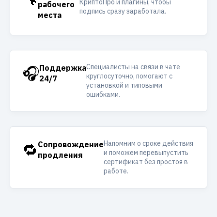
КриптоПро и плагины, чтобы
рабочего
подпись сразу заработала.
места
Специалисты на связи в чате
🎧
Поддержка
круглосуточно, помогают с
24/7
установкой и типовыми
ошибками.
Напомним о сроке действия
🔁
Сопровождение
и поможем перевыпустить
продления
сертификат без простоя в
работе.