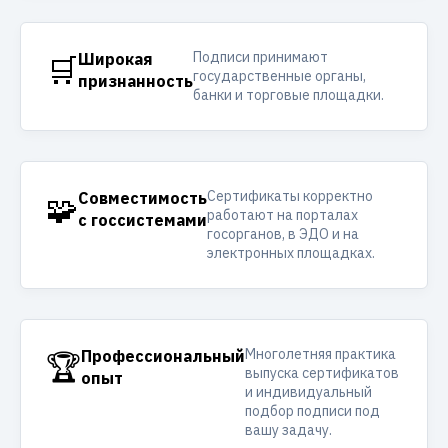
Подписи принимают
🛒
Широкая
государственные органы,
признанность
банки и торговые площадки.
Сертификаты корректно
🧩
Совместимость
работают на порталах
с госсистемами
госорганов, в ЭДО и на
электронных площадках.
Многолетняя практика
🏆
Профессиональный
выпуска сертификатов
опыт
и индивидуальный
подбор подписи под
вашу задачу.