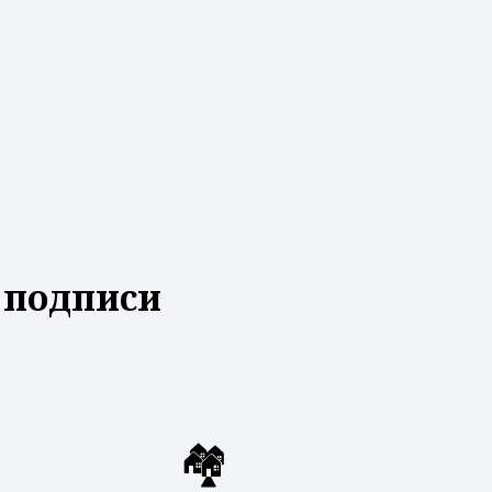
 подписи
🏘️