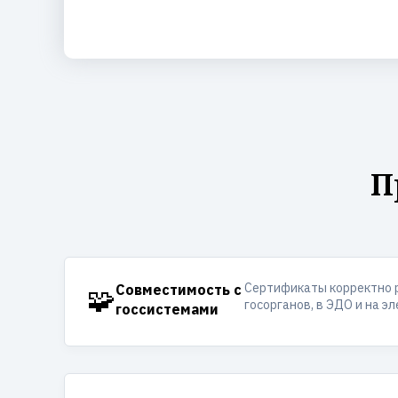
П
Сертификаты корректно 
🧩
Совместимость с
госорганов, в ЭДО и на э
госсистемами