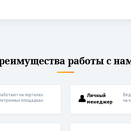
реимущества работы с на
работают на порталах
Вед
👤
Личный
лектронных площадках.
на 
менеджер