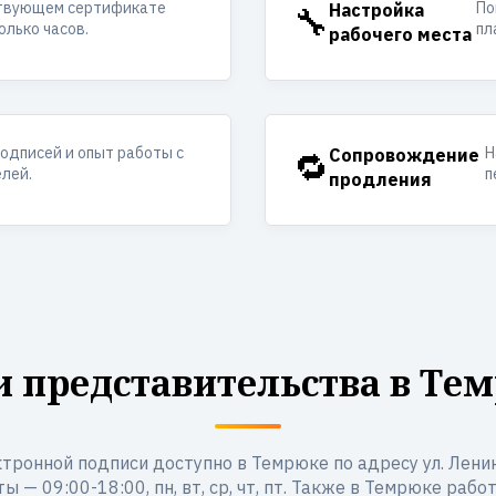
ствующем сертификате
По
🔧
Настройка
олько часов.
пл
рабочего места
одписей и опыт работы с
Н
🔁
Сопровождение
лей.
п
продления
 представительства в Те
тронной подписи доступно в Темрюке по адресу ул. Ленина
ы — 09:00-18:00, пн, вт, ср, чт, пт. Также в Темрюке рабо