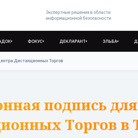
Экспертные решения в области
информационной безопасности
АДОК
ФОКУС
ДЕКЛАРАНТ
ЭЛЬБА
Д
▾
▾
▾
▾
Центра Дистанционных Торгов
онная подпись для
ионных Торгов в