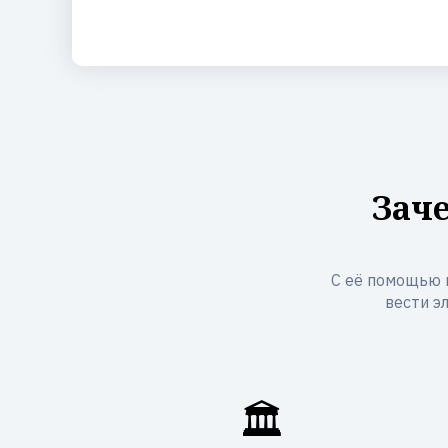
Зач
С её помощью 
вести э
🏛️