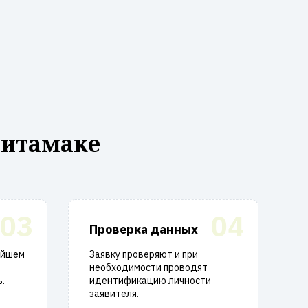
литамаке
03
04
Проверка данных
айшем
Заявку проверяют и при
необходимости проводят
.
идентификацию личности
заявителя.