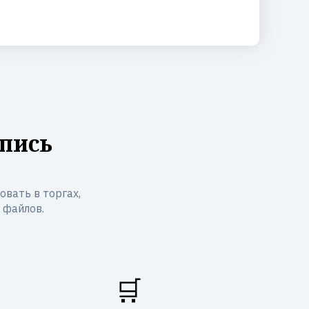
пись
вать в торгах,
 файлов.
🛒