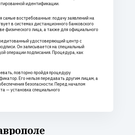
антированной идентификации.
ая самые востребованные: подачу заявлений на
ствует в системах дистанционного банковского
ве физического лица, а также для официального
ккредитованный удостоверяющий центр с
подписи. Он записывается на специальный
дой операции подписания. Процедура, как
левать, повторно пройдя процедуру
икатор. Его нельзя передавать другим лицам, а
обеспечения безопасности. Перед началом
ста — установка специального
аврополе