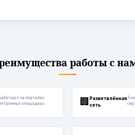
реимущества работы с на
работают на порталах
Точ
🏢
Разветвлённая
лектронных площадках.
сер
сеть