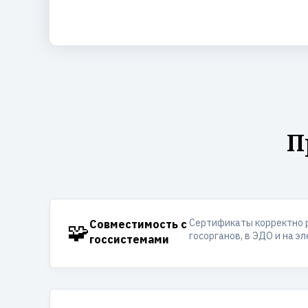
П
Сертификаты корректно 
🧩
Совместимость с
госорганов, в ЭДО и на э
госсистемами