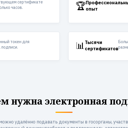
ствующем сертификате
🏆
Профессиональн
олько часов.
опыт
ный токен для
Боль
📊
Тысячи
 подписи.
разн
сертификатов
ем нужна электронная под
можно удалённо подавать документы в госорганы, участво