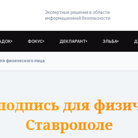
Экспертные решения в области
информационной безопасности
АДОК
ФОКУС
ДЕКЛАРАНТ
ЭЛЬБА
Д
▾
▾
▾
▾
ля физического лица
подпись для физич
Ставрополе