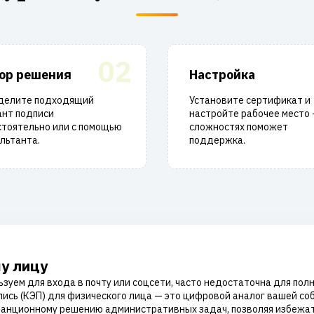
02
ор решения
Настройка
делите подходящий
Установите сертификат и
ант подписи
настройте рабочее место 
стоятельно или с помощью
сложностях поможет
льтанта.
поддержка.
у лицу
ьзуем для входа в почту или соцсети, часто недостаточна для по
ись (КЭП) для физического лица — это цифровой аналог вашей со
танционному решению административных задач, позволяя избежать