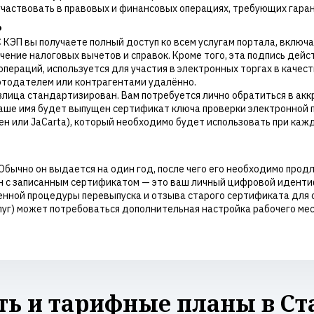
и участвовать в правовых и финансовых операциях, требующих гар
ь
С КЭП вы получаете полный доступ ко всем услугам портала, включ
чение налоговых вычетов и справок. Кроме того, эта подпись дей
ераций, используется для участия в электронных торгах в качест
отодателем или контрагентами удалённо.
злица стандартизирован. Вам потребуется лично обратиться в а
ваше имя будет выпущен сертификат ключа проверки электронной 
н или JaCarta), который необходимо будет использовать при каж
бычно он выдается на один год, после чего его необходимо прод
н с записанным сертификатом — это ваш личный цифровой идентиф
енной процедуры перевыпуска и отзыва старого сертификата для 
луг) может потребоваться дополнительная настройка рабочего ме
ть и тарифные планы в Ст