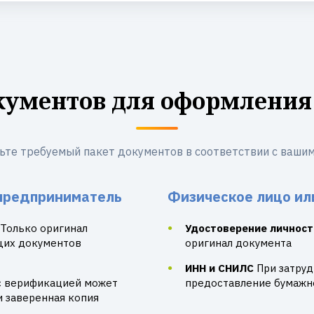
кументов для оформления
ьте требуемый пакет документов в соответствии с вашим
предприниматель
Физическое лицо ил
Только оригинал
Удостоверение личност
щих документов
оригинал документа
ИНН и СНИЛС
При затру
с верификацией может
предоставление бумажно
и заверенная копия