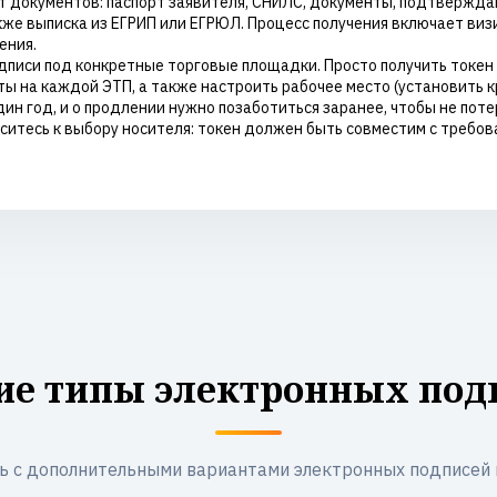
 документов: паспорт заявителя, СНИЛС, документы, подтвержда
акже выписка из ЕГРИП или ЕГРЮЛ. Процесс получения включает в
ения.
писи под конкретные торговые площадки. Просто получить токен 
ы на каждой ЭТП, а также настроить рабочее место (установить 
ин год, и о продлении нужно позаботиться заранее, чтобы не по
ситесь к выбору носителя: токен должен быть совместим с треб
ие типы электронных под
ь с дополнительными вариантами электронных подписей 