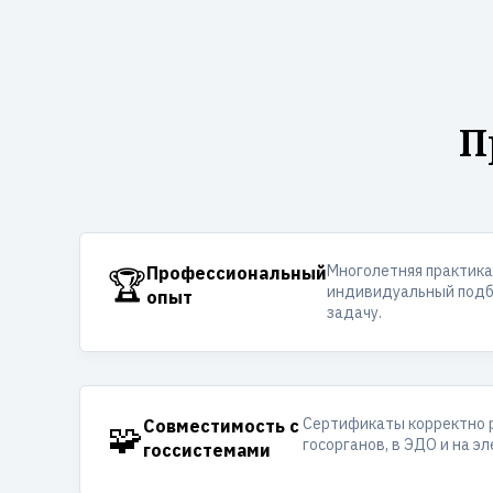
П
Многолетняя практика
🏆
Профессиональный
индивидуальный подб
опыт
задачу.
Сертификаты корректно 
🧩
Совместимость с
госорганов, в ЭДО и на э
госсистемами