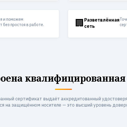
ия и поможем
Точ
🏢
Разветвлённая
 без простоя в работе.
сер
сеть
роена квалифицированная
анный сертификат выдаёт аккредитованный удостоверя
ся на защищённом носителе — это высший уровень довери