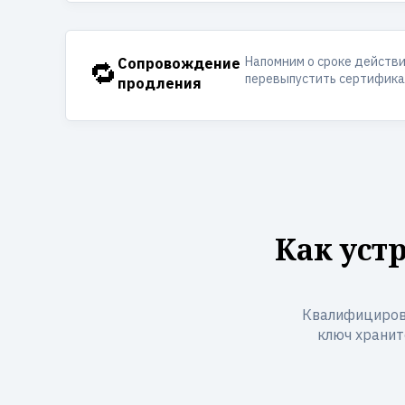
Напомним о сроке действ
🔁
Сопровождение
перевыпустить сертификат
продления
Как уст
Квалифициров
ключ хранит