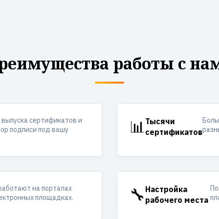
реимущества работы с на
 выпуска сертификатов и
Боль
📊
Тысячи
ор подписи под вашу
разн
сертификатов
работают на порталах
По
🔧
Настройка
лектронных площадках.
пл
рабочего места