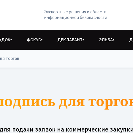
Экспертные решения в области
информационной безопасности
АДОК
ФОКУС
ДЕКЛАРАНТ
ЭЛЬБА
Д
▾
▾
▾
▾
ля торгов
одпись для торго
для подачи заявок на коммерческие закупк