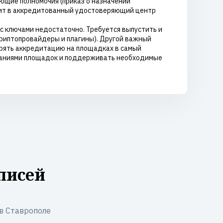
ющие полномочия (приказ о назначении
изит в аккредитованный удостоверяющий центр
с ключами недостаточно. Требуется выпустить и
криптопровайдеры и плагины). Другой важный
терять аккредитацию на площадках в самый
ованиями площадок и поддерживать необходимые
писей
в Ставрополе