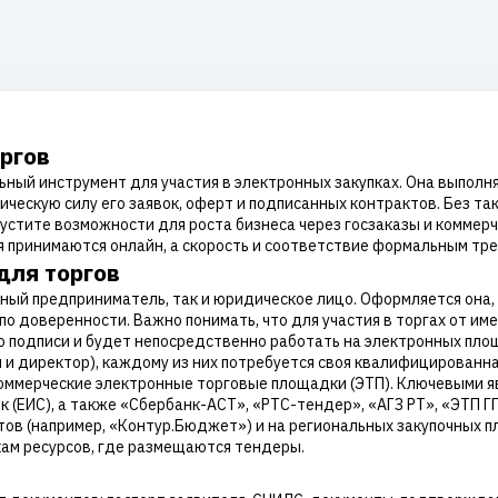
ргов
ьный инструмент для участия в электронных закупках. Она выпол
ическую силу его заявок, оферт и подписанных контрактов. Без т
пустите возможности для роста бизнеса через госзаказы и коммер
ия принимаются онлайн, а скорость и соответствие формальным тр
для торгов
ый предприниматель, так и юридическое лицо. Оформляется она, 
о доверенности. Важно понимать, что для участия в торгах от и
о подписи и будет непосредственно работать на электронных площ
м и директор), каждому из них потребуется своя квалифицированна
ммерческие электронные торговые площадки (ЭТП). Ключевыми яв
 (ЕИС), а также «Сбербанк-АСТ», «РТС-тендер», «АГЗ РТ», «ЭТП Г
тов (например, «Контур.Бюджет») и на региональных закупочных п
кам ресурсов, где размещаются тендеры.