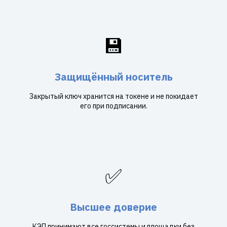
💾
Защищённый носитель
Закрытый ключ хранится на токене и не покидает
его при подписании.
✅
Высшее доверие
КЭП принимают все госсистемы и площадки без