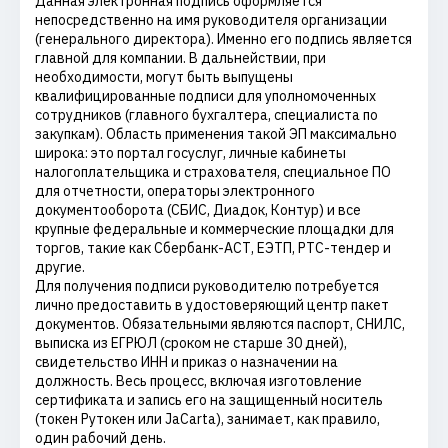
Данная электронная подпись оформляется
непосредственно на имя руководителя организации
(генерального директора). Именно его подпись является
главной для компании. В дальнействии, при
необходимости, могут быть выпущены
квалифицированные подписи для уполномоченных
сотрудников (главного бухгалтера, специалиста по
закупкам). Область применения такой ЭП максимально
широка: это портал госуслуг, личные кабинеты
налогоплательщика и страхователя, специальное ПО
для отчетности, операторы электронного
документооборота (СБИС, Диадок, Контур) и все
крупные федеральные и коммерческие площадки для
торгов, такие как Сбербанк-АСТ, ЕЭТП, РТС-тендер и
другие.
Для получения подписи руководителю потребуется
лично предоставить в удостоверяющий центр пакет
документов. Обязательными являются паспорт, СНИЛС,
выписка из ЕГРЮЛ (сроком не старше 30 дней),
свидетельство ИНН и приказ о назначении на
должность. Весь процесс, включая изготовление
сертификата и запись его на защищенный носитель
(токен Рутокен или JaCarta), занимает, как правило,
один рабочий день.