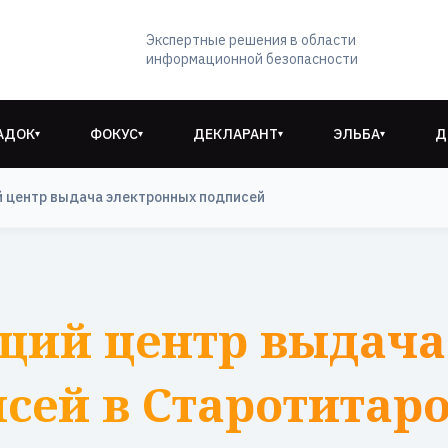
Экспертные решения в области
информационной безопасности
АДОК
ФОКУС
ДЕКЛАРАНТ
ЭЛЬБА
Д
▾
▾
▾
▾
 центр выдача электронных подписей
щий центр выдача
сей в Старотитар