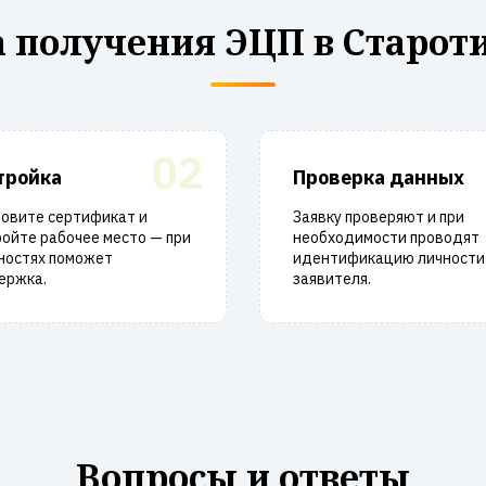
 получения ЭЦП в Старот
02
тройка
Проверка данных
новите сертификат и
Заявку проверяют и при
ойте рабочее место — при
необходимости проводят
ностях поможет
идентификацию личности
ержка.
заявителя.
Вопросы и ответы