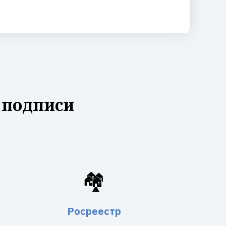
 подписи
🏘️
Росреестр