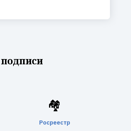
 подписи
🏘️
Росреестр