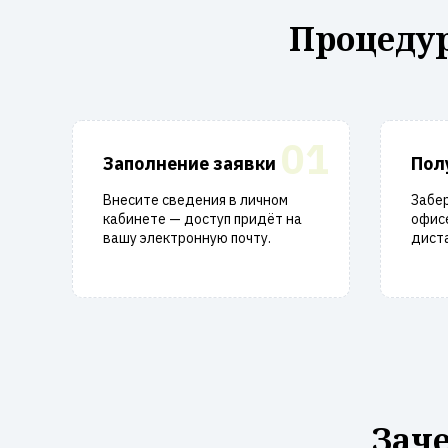
Процедур
01
Заполнение заявки
Пол
Внесите сведения в личном
Забе
кабинете — доступ придёт на
офисе
вашу электронную почту.
диста
Зач