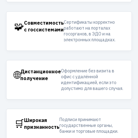
Сертификаты корректно
🧩
Совместимость
работают на порталах
с госсистемами
госорганов, в ЭДО и на
электронных площадках.
Оформление без визита в
🌐
Дистанционное
офис с удалённой
получение
идентификацией, если это
допустимо для вашего случая.
Подписи принимают
🛒
Широкая
государственные органы,
признанность
банки и торговые площадки.