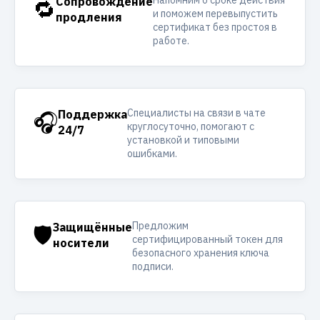
Напомним о сроке действия
🔁
Сопровождение
и поможем перевыпустить
продления
сертификат без простоя в
работе.
Специалисты на связи в чате
🎧
Поддержка
круглосуточно, помогают с
24/7
установкой и типовыми
ошибками.
Предложим
🛡️
Защищённые
сертифицированный токен для
носители
безопасного хранения ключа
подписи.