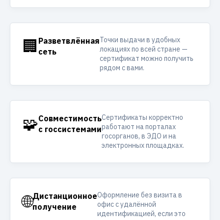
Точки выдачи в удобных
🏢
Разветвлённая
локациях по всей стране —
сеть
сертификат можно получить
рядом с вами.
Сертификаты корректно
🧩
Совместимость
работают на порталах
с госсистемами
госорганов, в ЭДО и на
электронных площадках.
Оформление без визита в
🌐
Дистанционное
офис с удалённой
получение
идентификацией, если это