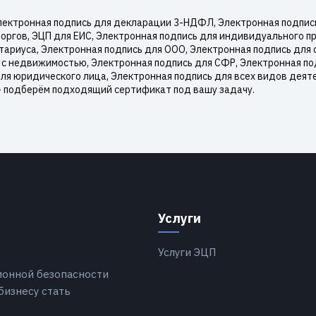
ектронная подпись для декларации 3-НДФЛ, Электронная подпись 
оргов, ЭЦП для ЕИС, Электронная подпись для индивидуального п
ариуса, Электронная подпись для ООО, Электронная подпись для 
 с недвижимостью, Электронная подпись для СФР, Электронная под
для юридического лица, Электронная подпись для всех видов деят
— подберём подходящий сертификат под вашу задачу.
Услуги
Услуги ЭЦП
ионной безопасности
бизнесу стать