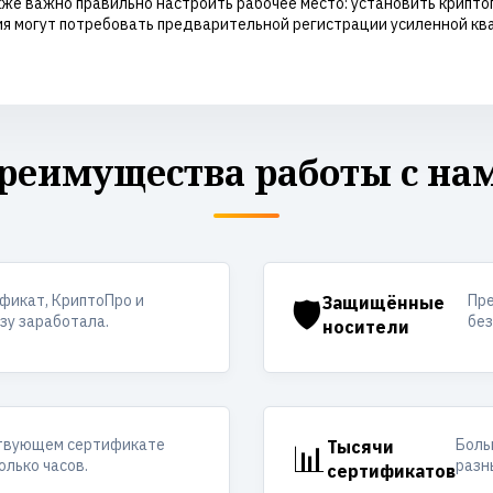
кже важно правильно настроить рабочее место: установить крипт
ия могут потребовать предварительной регистрации усиленной кв
реимущества работы с на
фикат, КриптоПро и
Пр
🛡️
Защищённые
азу заработала.
без
носители
ствующем сертификате
Боль
📊
Тысячи
олько часов.
разн
сертификатов