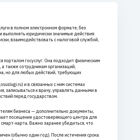
луги в полном электронном формате, без
 и выполнять юридически значимые действия:
иски, взаимодействовать с налоговой службой,
я порталом госуслуг. Она подходит физическим
 а также сотрудникам организаций,
на, но для любых действий, требующих
uslugi.ru) и в связанных с ним системах
, записываться к врачу, управлять данными в
йствий перед государством.
ителям бизнеса — дополнительно документы,
ючает посещение удостоверяющего центра для
 смарт-карта. Важно заранее убедиться, что
ичен (обычно один год). После истечения срока