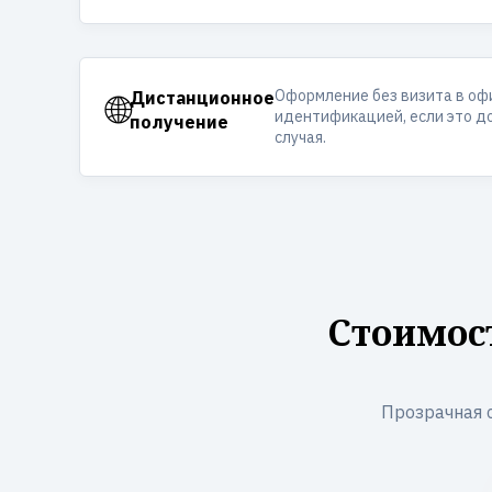
Оформление без визита в оф
🌐
Дистанционное
идентификацией, если это д
получение
случая.
Стоимос
Прозрачная 