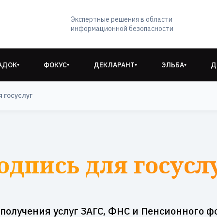
Экспертные решения в области
информационной безопасности
АДОК
ФОКУС
ДЕКЛАРАНТ
ЭЛЬБА
Д
▾
▾
▾
▾
 госуслуг
дпись для госусл
 получения услуг ЗАГС, ФНС и Пенсионного ф