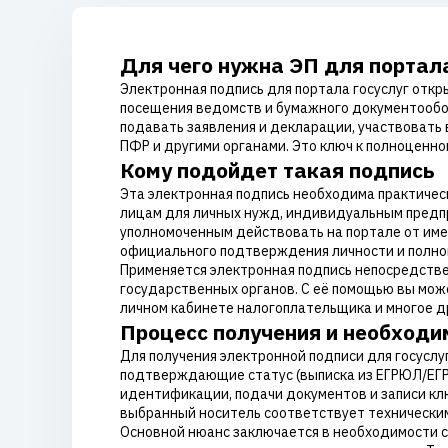
Для чего нужна ЭП для портала
Электронная подпись для портала госуслуг отк
посещения ведомств и бумажного документообор
подавать заявления и декларации, участвовать 
ПФР и другими органами. Это ключ к полноценно
Кому подойдет такая подпись
Эта электронная подпись необходима практичес
лицам для личных нужд, индивидуальным предпр
уполномоченным действовать на портале от име
официального подтверждения личности и полном
Применяется электронная подпись непосредственн
государственных органов. С её помощью вы може
личном кабинете налогоплательщика и многое д
Процесс получения и необход
Для получения электронной подписи для госусл
подтверждающие статус (выписка из ЕГРЮЛ/ЕГР
идентификации, подачи документов и записи клю
выбранный носитель соответствует технически
Основной нюанс заключается в необходимости св