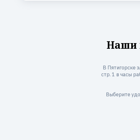
Наши 
В Пятигорске э
стр. 1 в часы ра
Выберите удо