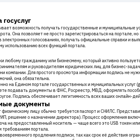
 госуслуг
рывает возможность получать государственные и муниципальные ус
ота. Она позволяет не просто зарегистрироваться на портале, но
в электронных голосованиях, получать официальные справки и вып
му использованию всех функций портала.
ки любому гражданину или бизнесмену, который активно пользуетс
инимателям и руководителям юридических лиц для бизнес-задач,
ни компании. Для простого просмотра информации подпись не нуж
очий, она обязательна.
о на Едином портале государственных и муниципальных услуг (gos
те подавать документы в ФНС, Росреестр, МВД, оформлять пособия
ругое. Подпись обеспечивает легитимность всех ваших онлайн-де
имые документы
уг физическому лицу обычно требуется паспорт и СНИЛС. Представ
ИП, решение о назначении директора). Процесс оформления вкл
ча на предоставленный носитель — чаще всего это USB токен или
м требованиям портала.
оевременного продления подписи, так как срок её действия огран