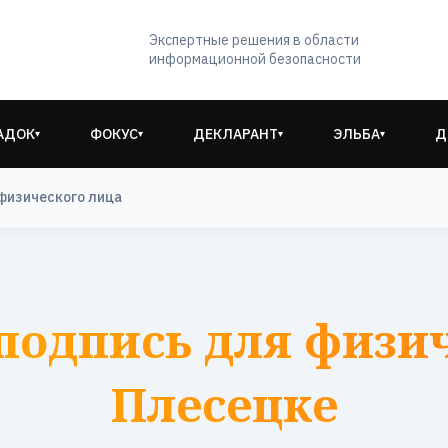
Экспертные решения в области
информационной безопасности
АДОК
ФОКУС
ДЕКЛАРАНТ
ЭЛЬБА
Д
▾
▾
▾
▾
физического лица
подпись для физич
Плесецке