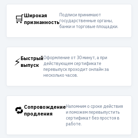
Подписи принимают
🛒
Широкая
государственные органы,
признанность
банки и торговые площадки.
Оформление от 30 минут, а при
⚡
Быстрый
действующем сертификате
выпуск
перевыпуск проходит онлайн за
несколько часов.
Напомним о сроке действия
🔁
Сопровождение
и поможем перевыпустить
продления
сертификат без простоя в
работе.