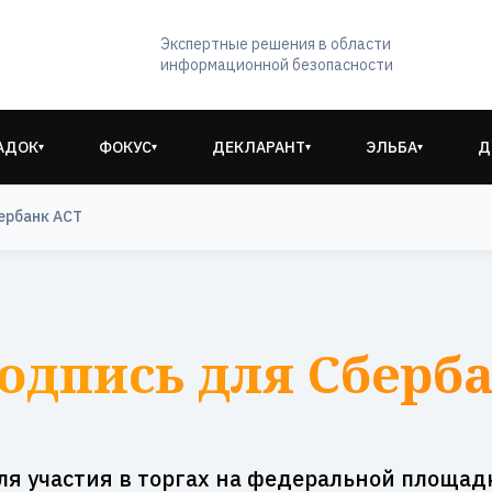
Экспертные решения в области
информационной безопасности
АДОК
ФОКУС
ДЕКЛАРАНТ
ЭЛЬБА
Д
▾
▾
▾
▾
ербанк АСТ
одпись для Сберба
ля участия в торгах на федеральной площад