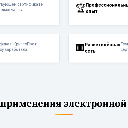
ствующем сертификате
🏆
Профессиональн
олько часов.
опыт
фикат, КриптоПро и
Точ
🏢
Разветвлённая
азу заработала.
сер
сеть
 применения электронной