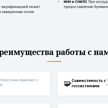
ИНН и СНИЛС
При затру
с верификацией может
предоставление бумажно
и заверенная копия
реимущества работы с на
углосуточно, помогают с
🧩
Совместимость с
и.
госсистемами