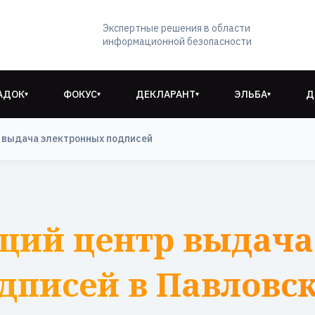
Экспертные решения в области
информационной безопасности
АДОК
ФОКУС
ДЕКЛАРАНТ
ЭЛЬБА
Д
▾
▾
▾
▾
 выдача электронных подписей
щий центр выдача
дписей в Павловс