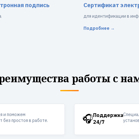
тронная подпись
Сертификат элект
а
для идентификации в инф
Подробнее →
реимущества работы с на
ия и поможем
Специал
🎧
Поддержка
 без простоя в работе.
устано
24/7