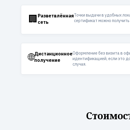
Точки выдачи в удобных лок
🏢
Разветвлённая
сертификат можно получить 
сеть
Оформление без визита в оф
🌐
Дистанционное
идентификацией, если это д
получение
случая.
Стоимос