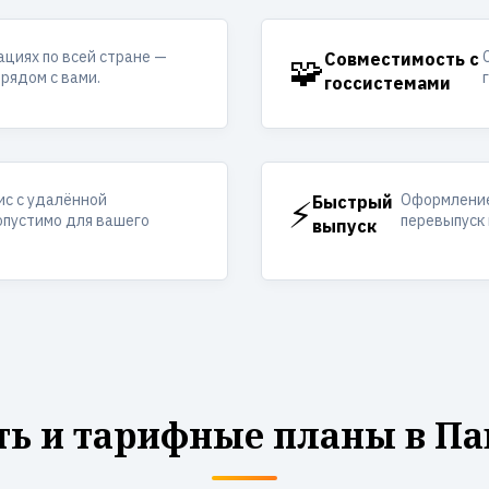
ациях по всей стране —
🧩
Совместимость с
рядом с вами.
госсистемами
ис с удалённой
Оформление
⚡
Быстрый
опустимо для вашего
перевыпуск 
выпуск
ть и тарифные планы в Па