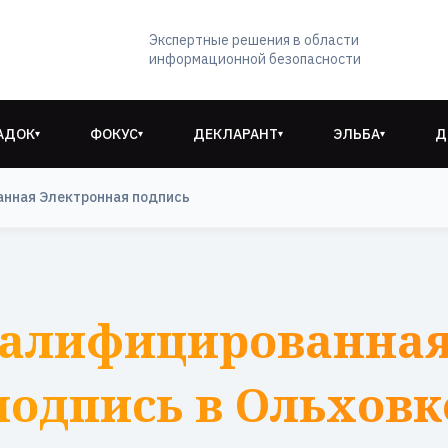
Экспертные решения в области
информационной безопасности
АДОК
ФОКУС
ДЕКЛАРАНТ
ЭЛЬБА
Д
▾
▾
▾
▾
анная Электронная подпись
валифицированная
подпись в Ольховк