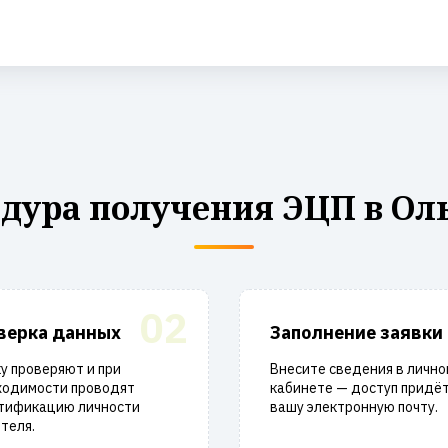
дура получения ЭЦП в Ол
02
верка данных
Заполнение заявки
у проверяют и при
Внесите сведения в лично
ходимости проводят
кабинете — доступ придёт
тификацию личности
вашу электронную почту.
теля.