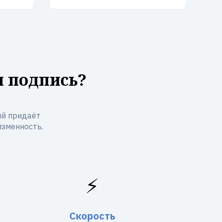
я подпись?
ый придаёт
изменность.
⚡
Скорость