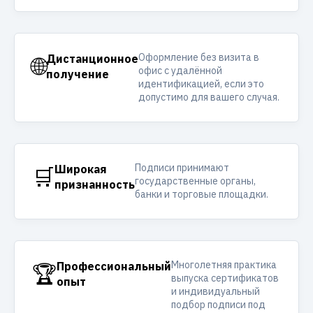
Оформление без визита в
🌐
Дистанционное
офис с удалённой
получение
идентификацией, если это
допустимо для вашего случая.
Подписи принимают
🛒
Широкая
государственные органы,
признанность
банки и торговые площадки.
Многолетняя практика
🏆
Профессиональный
выпуска сертификатов
опыт
и индивидуальный
подбор подписи под