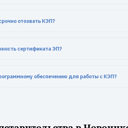
срочно отозвать КЭП?
нность сертификата ЭП?
программному обеспечению для работы с КЭП?
дставительства в Новоник