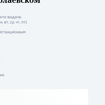
кте выдачи,
вт, ср, чт, пт).
дистанционным
ния