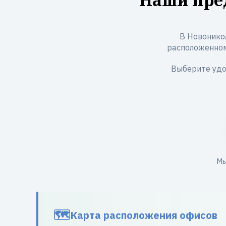
В Новонико
расположенном п
Выберите удо
Мы
Карта расположения офисов