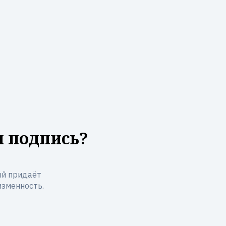
я подпись?
ый придаёт
изменность.