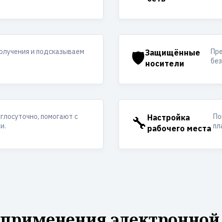
получения и подсказываем
Пр
🛡️
Защищённые
без
носители
углосуточно, помогают с
По
🔧
Настройка
и.
пл
рабочего места
 применения электронной