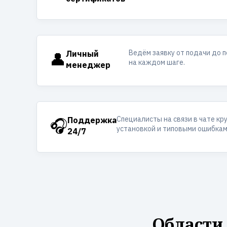
Ведём заявку от подачи до 
👤
Личный
на каждом шаге.
менеджер
Специалисты на связи в чате кр
🎧
Поддержка
установкой и типовыми ошибкам
24/7
Области