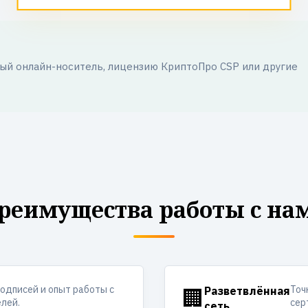
й онлайн-носитель, лицензию КриптоПро CSP или другие
реимущества работы с на
одписей и опыт работы с
Точ
🏢
Разветвлённая
лей.
сер
сеть