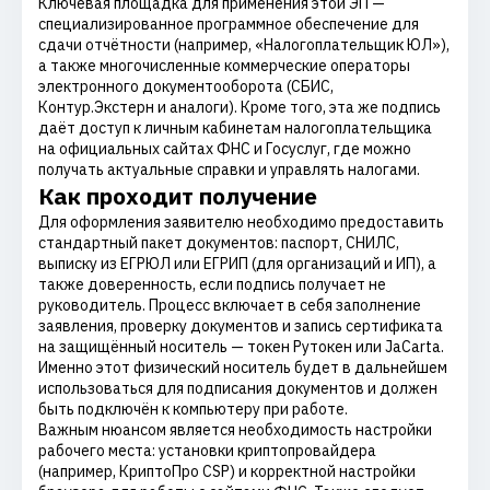
Ключевая площадка для применения этой ЭП —
специализированное программное обеспечение для
сдачи отчётности (например, «Налогоплательщик ЮЛ»),
а также многочисленные коммерческие операторы
электронного документооборота (СБИС,
Контур.Экстерн и аналоги). Кроме того, эта же подпись
даёт доступ к личным кабинетам налогоплательщика
на официальных сайтах ФНС и Госуслуг, где можно
получать актуальные справки и управлять налогами.
Как проходит получение
Для оформления заявителю необходимо предоставить
стандартный пакет документов: паспорт, СНИЛС,
выписку из ЕГРЮЛ или ЕГРИП (для организаций и ИП), а
также доверенность, если подпись получает не
руководитель. Процесс включает в себя заполнение
заявления, проверку документов и запись сертификата
на защищённый носитель — токен Рутокен или JaCarta.
Именно этот физический носитель будет в дальнейшем
использоваться для подписания документов и должен
быть подключён к компьютеру при работе.
Важным нюансом является необходимость настройки
рабочего места: установки криптопровайдера
(например, КриптоПро CSP) и корректной настройки