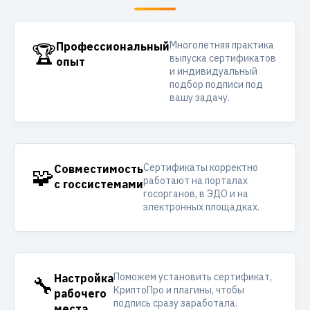
Многолетняя практика
🏆
Профессиональный
выпуска сертификатов
опыт
и индивидуальный
подбор подписи под
вашу задачу.
Сертификаты корректно
🧩
Совместимость
работают на порталах
с госсистемами
госорганов, в ЭДО и на
электронных площадках.
Поможем установить сертификат,
🔧
Настройка
КриптоПро и плагины, чтобы
рабочего
подпись сразу заработала.
места