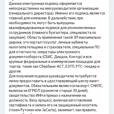
Данная электронная подпись оформляется
непосредственно на имя руководителя организации
(генерального директора). Именно его подпись является
главной для компании. В дальнействии, при
необходимости, могут быть выпущены
квалифицированные подписи для уполномоченных
сотрудников (главного бухгалтера, специалиста по
закупкам). Область применения такой ЭП максимально
широка: это портал госуслуг, личные кабинеты
налогоплательщика и страхователя, специальное ПО
для отчетности, операторы электронного
документооборота (СБИС, Диадок, Контур) и все
крупные федеральные и коммерческие площадки для
торгов, такие как Сбербанк-АСТ, ЕЭТП, РТС-тендер и
другие.
Для получения подписи руководителю потребуется
лично предоставить в удостоверяющий центр пакет
документов. Обязательными являются паспорт, СНИЛС,
выписка из ЕГРЮЛ (сроком не старше 30 дней),
свидетельство ИНН и приказ о назначении на
должность. Весь процесс, включая изготовление
сертификата и запись его на защищенный носитель
(токен Рутокен или JaCarta), занимает, как правило,