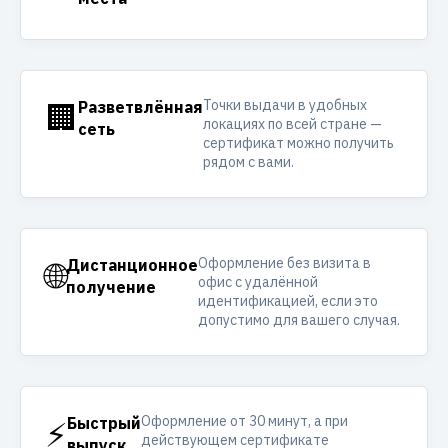
Точки выдачи в удобных
🏢
Разветвлённая
локациях по всей стране —
сеть
сертификат можно получить
рядом с вами.
Оформление без визита в
🌐
Дистанционное
офис с удалённой
получение
идентификацией, если это
допустимо для вашего случая.
Оформление от 30 минут, а при
⚡
Быстрый
действующем сертификате
выпуск