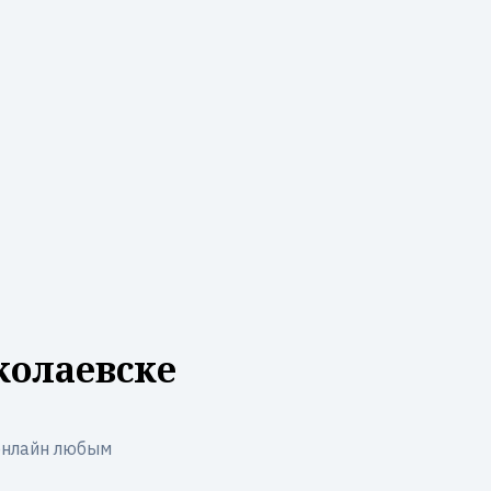
колаевске
онлайн любым