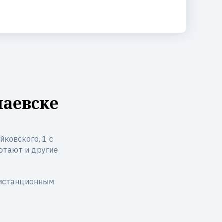
лаевске
йковского, 1 с
ботают и другие
дистанционным