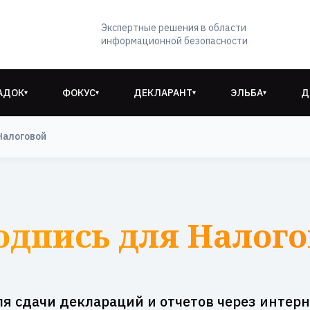
Экспертные решения в области
информационной безопасности
АДОК
ФОКУС
ДЕКЛАРАНТ
ЭЛЬБА
Д
▾
▾
▾
▾
Налоговой
одпись для Налого
ля сдачи деклараций и отчетов через интерн