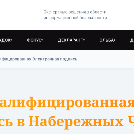
Экспертные решения в области
информационной безопасности
АДОК
ФОКУС
ДЕКЛАРАНТ
ЭЛЬБА
Д
▾
▾
▾
▾
ифицированная Электронная подпись
валифицированная
сь в Набережных 