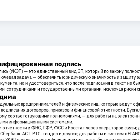
алифицированная подпись
ись (УКЭП) — это единственный вид ЭП, который по закону полно
ключевая задача — обеспечить юридическую значимость и защиту 
умента, но и удостовериться, что после подписания в текст не б
и, сотрудниками и государственными органами, исключая риски с
одима
идуальных предпринимателей и физических лиц, которые ведут о
подписания договоров, приказов и финансовой отчетности. Бухгал
ому соответствующими полномочиями, — для работы на электронн
ными информационными системами.
и отчётности в ФНС, ПФР, ФСС и Росстат через операторов связи; 
бербанк-АСТ, РТС-тендер и других; для работы в системах ЕГАИС, 
Без УКЭП полноценная цифровая деятельность бизнеса невозможна