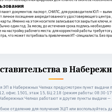
льзования
пакет документов: паспорт, СНИЛС, для руководителя ЮЛ — выпис
 личное посещение аккредитованного удостоверяющего центра 
арты. Именно на этом носителе записываются закрытые ключи, и 
ычно один год. За месяц до истечения срока подпись необходимо
 на настройку рабочего места: для корректной работы требуется 
ра, что может потребовать привлечения ИТ-специалиста. Без пр
ставительства в Набереж
я ЭП в Набережных Челнах предусмотрен пункт выдачи по
2, офис. 1501, этаж 15, БЦ 2.18 (режим работы: 08:30-17:30
 Набережных Челнах работают и другие пункты выдачи —
бное отделение для получения ЭЦП или воспользуйтесь 