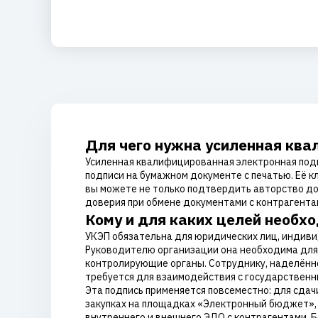
Для чего нужна усиленная кв
Усиленная квалифицированная электронная подп
подписи на бумажном документе с печатью. Её 
вы можете не только подтвердить авторство док
доверия при обмене документами с контрагентам
Кому и для каких целей необх
УКЭП обязательна для юридических лиц, индив
Руководителю организации она необходима для 
контролирующие органы. Сотруднику, наделённ
требуется для взаимодействия с государствен
Эта подпись применяется повсеместно: для сдач
закупках на площадках «Электронный бюджет», С
внутреннего и внешнего ЭДО с контрагентами. 