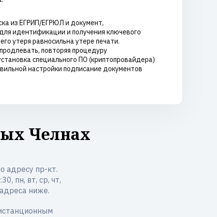
ка из ЕГРИП/ЕГРЮЛ и документ,
для идентификации и получения ключевого
его утеря равносильна утере печати.
 продлевать, повторяя процедуру
установка специального ПО (криптопровайдера)
авильной настройки подписание документов
ных Челнах
 адресу пр-кт.
, пн, вт, ср, чт,
 адреса ниже.
дистанционным