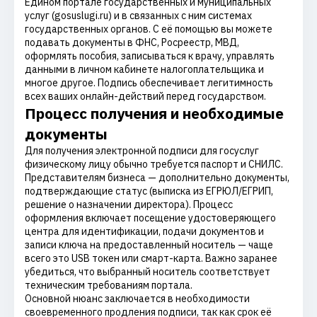
Едином портале государственных и муниципальных
услуг (gosuslugi.ru) и в связанных с ним системах
государственных органов. С её помощью вы можете
подавать документы в ФНС, Росреестр, МВД,
оформлять пособия, записываться к врачу, управлять
данными в личном кабинете налогоплательщика и
многое другое. Подпись обеспечивает легитимность
всех ваших онлайн-действий перед государством.
Процесс получения и необходимые
документы
Для получения электронной подписи для госуслуг
физическому лицу обычно требуется паспорт и СНИЛС.
Представителям бизнеса — дополнительно документы,
подтверждающие статус (выписка из ЕГРЮЛ/ЕГРИП,
решение о назначении директора). Процесс
оформления включает посещение удостоверяющего
центра для идентификации, подачи документов и
записи ключа на предоставленный носитель — чаще
всего это USB токен или смарт-карта. Важно заранее
убедиться, что выбранный носитель соответствует
техническим требованиям портала.
Основной нюанс заключается в необходимости
своевременного продления подписи, так как срок её