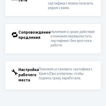
сеть
сертификат можно получить
рядом с вами.
Напомним о сроке действия
🔁
Сопровождение
и поможем перевыпустить
продления
сертификат без простоя в
работе.
Поможем установить сертификат,
🔧
Настройка
КриптоПро и плагины, чтобы
рабочего
подпись сразу заработала.
места